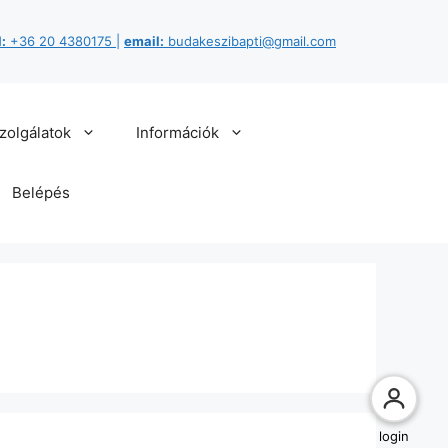
:
+36 20 4380175
|
email:
budakeszibapti@gmail.com
zolgálatok
Információk
Belépés
login