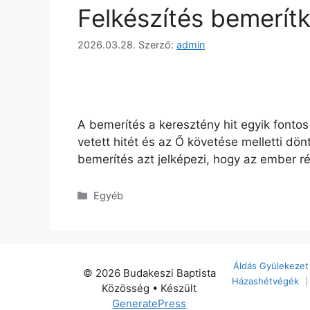
Felkészítés bemerít
2026.03.28.
Szerző:
admin
A bemerítés a keresztény hit egyik fonto
vetett hitét és az Ő követése melletti dö
bemerítés azt jelképezi, hogy az ember ré
Kategória
Egyéb
Áldás Gyülekezet
© 2026 Budakeszi Baptista
Házashétvégék
|
Közösség
• Készült
GeneratePress