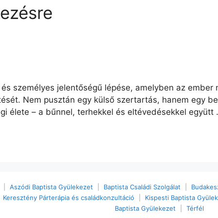
kezésre
s és személyes jelentőségű lépése, amelyben az ember ny
ntését. Nem pusztán egy külső szertartás, hanem egy bels
gi élete – a bűnnel, terhekkel és eltévedésekkel együtt
|
Aszódi Baptista Gyülekezet
|
Baptista Családi Szolgálat
|
Budakesz
Keresztény Párterápia és családkonzultáció
|
Kispesti Baptista Gyüle
Baptista Gyülekezet
|
Térfél