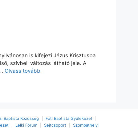
ilvánosan is kifejezi Jézus Krisztusba
ő, szívbeli változás látható jele. A
 …
Olvass tovább
i Baptista Közösség
|
Fóti Baptista Gyülekezet
|
kezet
|
Lelki Fórum
|
Sejtcsoport
|
Szombathelyi