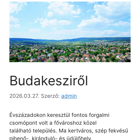
Budakesziről
2026.03.27.
Szerző:
admin
Évszázadokon keresztül fontos forgalmi
csomópont volt a fővároshoz közel
található település. Ma kertváros, szép fekvésű
pihenő-, kiránduló- és üdülőhely.