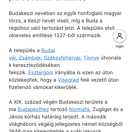
Budakeszi nevében az egyik honfoglaló magyar
törzs, a Keszi nevét viseli, míg a Buda a
régióhoz való tartozást jelzi. A település első
okleveles említése 1327-ből származik.
login
A település a
Budai
vár
,
Zsámbék
,
Székesfehérvár
,
Tinnye
útvonala
k kereszteződésében
fekszik.
Esztergom
irányába is ezen az úton
közlekedtek, hogy a
Visegrád
felé vezető úton
fizetendő vámokat kikerüljék.
A XIX. század végén Budakeszi területe a
ma
Budapesthez
tartozó
Normafa
, Zugliget és a
János kórház határáig terjedt. A második
világháború végéig jellegzetes német községből
1946-ban kitelepítették a sváb lakosok