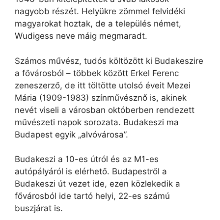
nagyobb részét. Helyükre zömmel felvidéki
magyarokat hoztak, de a település német,
Wudigess neve máig megmaradt.
Számos művész, tudós költözött ki Budakeszire
a fővárosból – többek között Erkel Ferenc
zeneszerző, de itt töltötte utolsó éveit Mezei
Mária (1909-1983) színművésznő is, akinek
nevét viseli a városban októberben rendezett
művészeti napok sorozata. Budakeszi ma
Budapest egyik „alvóvárosa”.
Budakeszi a 10-es útról és az M1-es
autópályáról is elérhető. Budapestről a
Budakeszi út vezet ide, ezen közlekedik a
fővárosból ide tartó helyi, 22-es számú
buszjárat is.