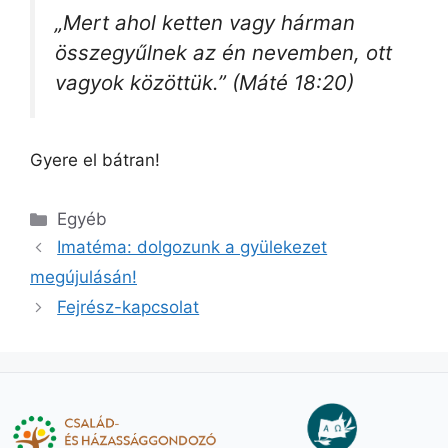
„Mert ahol ketten vagy hárman
összegyűlnek az én nevemben, ott
vagyok közöttük.” (Máté 18:20)
Gyere el bátran!
Kategória
Egyéb
Imatéma: dolgozunk a gyülekezet
megújulásán!
Fejrész-kapcsolat