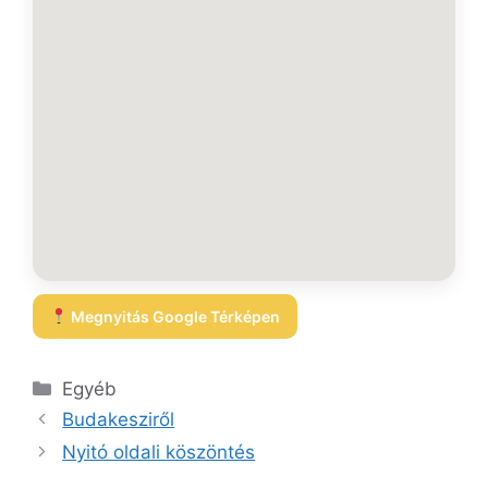
Megnyitás Google Térképen
Kategória
Egyéb
Budakesziről
Nyitó oldali köszöntés